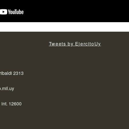
Tweets by EjercitoUy
ribaldi 2313
.mil.uy
 int. 12600