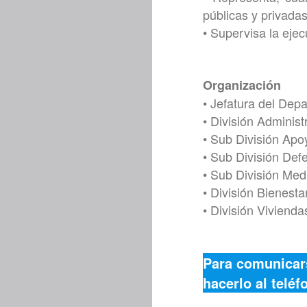
públicas y privada
• Supervisa la eje
Organización
• Jefatura del Dep
• División Administ
• Sub División Apo
• Sub División Defe
• Sub División Me
• División Bienesta
• División Vivienda
Para comunicar
hacerlo al teléf