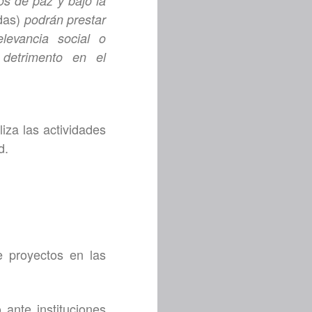
os de paz y bajo la
das)
podrán prestar
levancia social o
 detrimento en el
liza las actividades
d.
de proyectos en las
ante instituciones