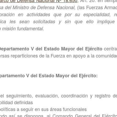
arco de Defensa Nacional Nº 18.650
, Art. 20:
en tiemp
(las Fuerzas Arma
sa del Ministro de Defensa Nacional,
boración en actividades que por su especialidad, re
lica les sean solicitadas y sin que ello implique
 misión fundamental.
centra
epartamento V del Estado Mayor del Ejército
versas reparticiones de la Fuerza en apoyo a la comunida
artamento V del Estado Mayor del Ejército:
 el seguimiento, evaluación, coordinación y registro 
ilidad definidas
olíticas a seguir en sus áreas funcionales
ndo así se disponga, al Comando General del Ejército 