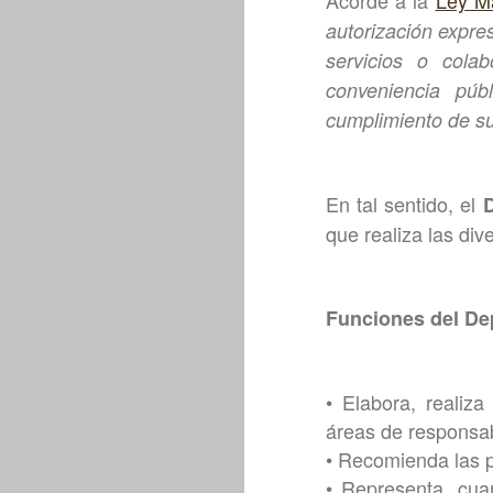
Acorde a la
Ley M
autorización expre
servicios o cola
conveniencia púb
cumplimiento de su
En tal sentido, el
D
que realiza las di
Funciones del Dep
• Elabora, realiza
áreas de responsab
• Recomienda las p
• Representa, cua