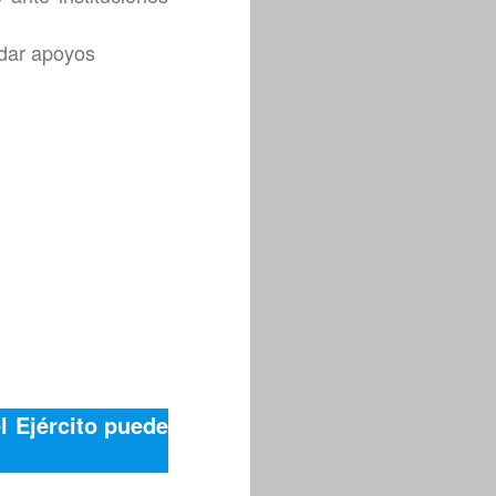
ndar apoyos
 Ejército puede