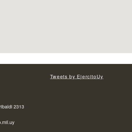
Tweets by EjercitoUy
ribaldi 2313
.mil.uy