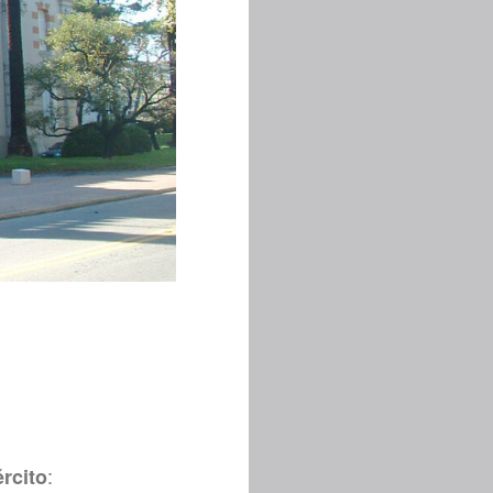
:
rcito