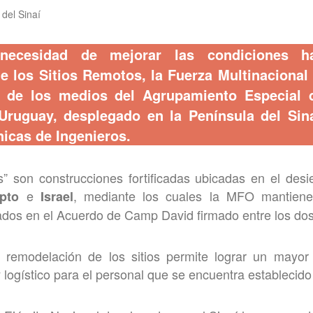
del Sinaí
ecesidad de mejorar las condiciones ha
e los Sitios Remotos, la Fuerza Multinaciona
 de los medios del Agrupamiento Especial 
Uruguay, desplegado en la Península del Sina
nicas de Ingenieros.
s” son construcciones fortificadas ubicadas en el desi
e
, mediante los cuales la MFO mantiene 
pto
Israel
dos en el Acuerdo de Camp David firmado entre los dos
 remodelación de los sitios permite lograr un mayor 
 logístico para el personal que se encuentra establecido 