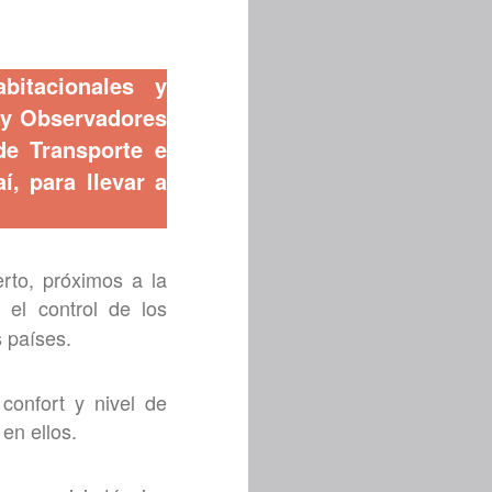
bitacionales y
l y Observadores
de Transporte e
í, para llevar a
erto, próximos a la
el control de los
 países.
confort y nivel de
en ellos.