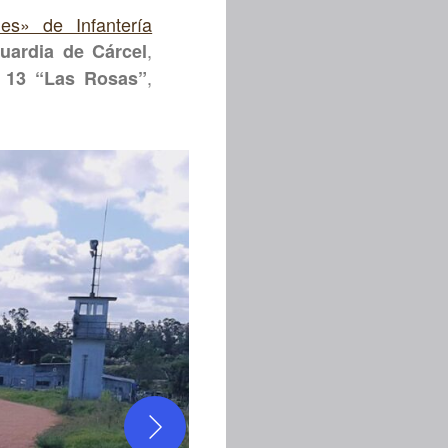
les» de Infantería
,
uardia de Cárcel
,
º 13 “Las Rosas”