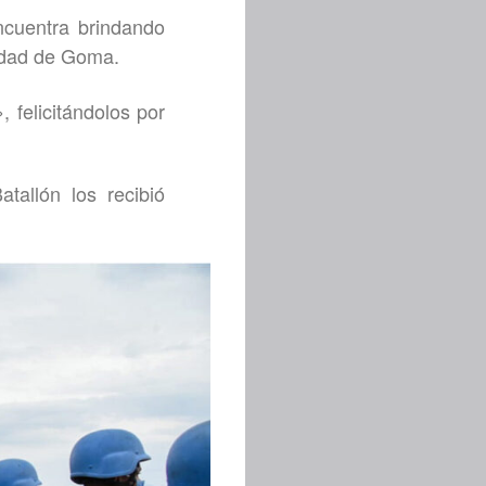
cuentra brindando
udad de Goma.
 felicitándolos por
tallón los recibió