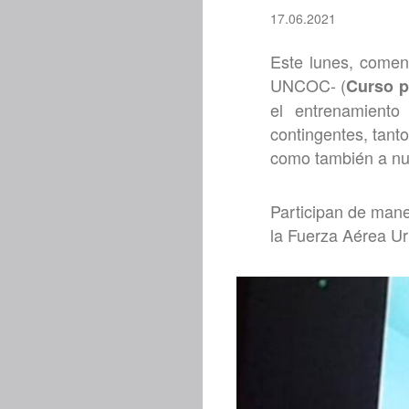
17.06.2021
Este lunes, comen
UNCOC- (
Curso p
el entrenamiento
contingentes, tant
como también a nu
Participan de maner
la Fuerza Aérea U