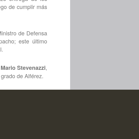
uego de cumplir más
Ministro de Defensa
pacho; este último
l.
,
 Mario Stevenazzi
 grado de Alférez.