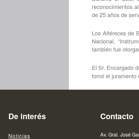
reconocimientos al
de 25 años de servi
Los Alféreces de B
Nacional, “Instru
también fue otorga
El Sr. Encargado d
tomó el juramento 
De interés
Contacto
Av. Gral. José Ga
Noticias