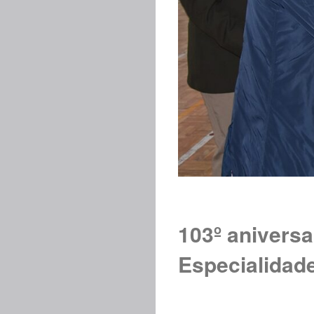
103º aniversar
Especialidad