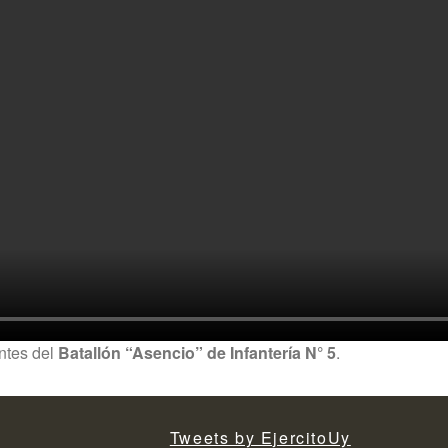
antes del
Batallón “Asencio” de Infantería N° 5
.
Tweets by EjercitoUy