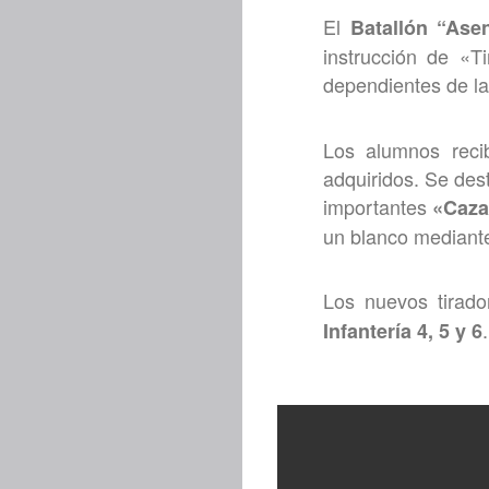
El
Batallón “Asen
instrucción de «T
dependientes de l
Los alumnos recib
adquiridos. Se dest
importantes
«Caza
un blanco mediante
Los nuevos tirado
Infantería 4, 5 y 6