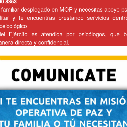
00 8353
 familiar desplegado en MOP y necesitas apoyo psi
itar y te encuentras prestando servicios dent
psicológico
del Ejército es atendida por psicólogos, que b
nera directa y confidencial.