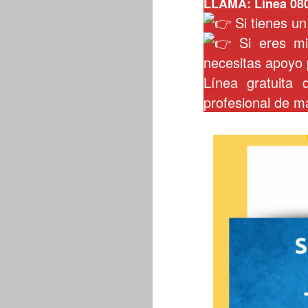
LLAMA:
Línea 08
Si tienes un
Si eres mil
necesitas apoyo 
Línea gratuita 
profesional de ma