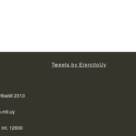
Tweets by EjercitoUy
ribaldi 2313
.mil.uy
 int. 12600