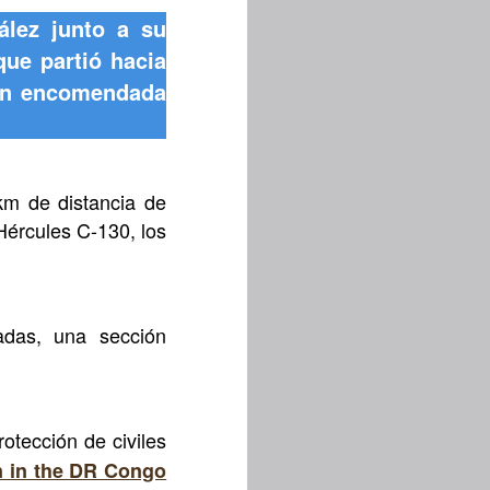
ález junto a su
ue partió hacia
ión encomendada
km de distancia de
Hércules C-130, los
das, una sección
rotección de civiles
n in the DR Congo