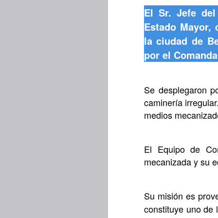
El Sr. Jefe de
Estado Mayor, 
la ciudad de B
por el Comanda
Se desplegaron po
caminería irregula
medios mecanizados
El Equipo de Co
mecanizada y su eq
Su misión es prov
constituye uno de 