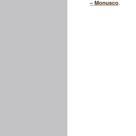
.
– Monusco