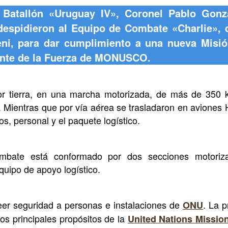
l Batallón «Uruguay IV», Coronel Pablo Gonz
despidieron al Equipo de Combate «Charlie», q
eni, para dar cumplimiento a una nueva Mis
nte de la Fuerza de MONUSCO.
r tierra, en una marcha motorizada, de más de 350 
r. Mientras que por vía aérea se trasladaron en aviones 
, personal y el paquete logístico.
mbate está conformado por dos secciones motoriza
uipo de apoyo logístico.
eer seguridad a personas e instalaciones de
. La p
ONU
los principales propósitos de la
United Nations Missio