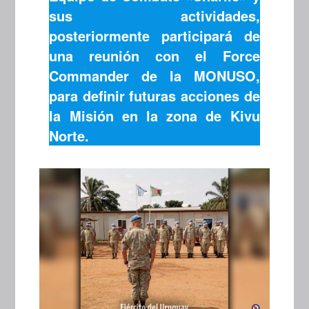
sus actividades,
posteriormente participará de
una reunión con el Force
Commander de la MONUSO,
para definir futuras acciones de
la Misión en la zona de Kivu
Norte.