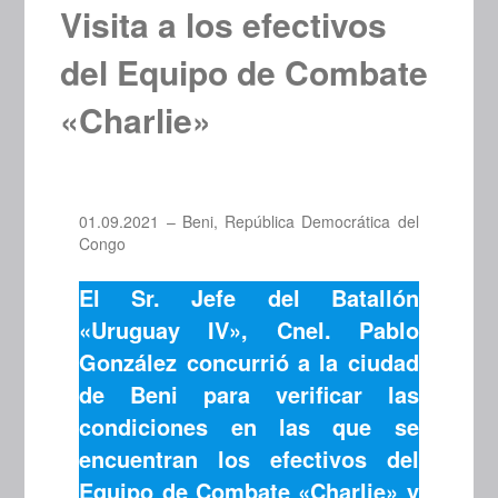
Visita a los efectivos
del Equipo de Combate
«Charlie»
01.09.2021 – Beni, República Democrática del
Congo
El Sr. Jefe del Batallón
«Uruguay IV», Cnel. Pablo
González concurrió a la ciudad
de Beni para verificar las
condiciones en las que se
encuentran los efectivos del
Equipo de Combate «Charlie» y