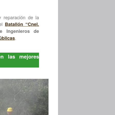
y reparación de la
del
Batallón “Cnel.
de Ingenieros de
.
úblicas
en las mejores