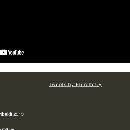
Tweets by EjercitoUy
ribaldi 2313
.mil.uy