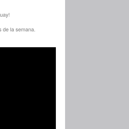
guay!
s de la semana.