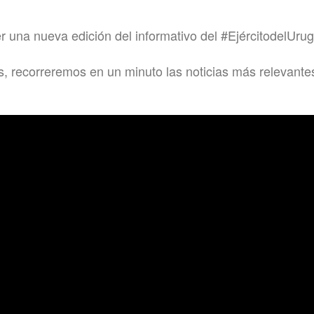
er una nueva edición del informativo del #EjércitodelUru
s, recorreremos en un minuto las noticias más relevante