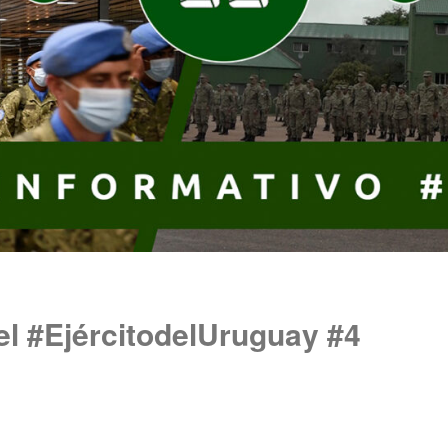
el #EjércitodelUruguay #4