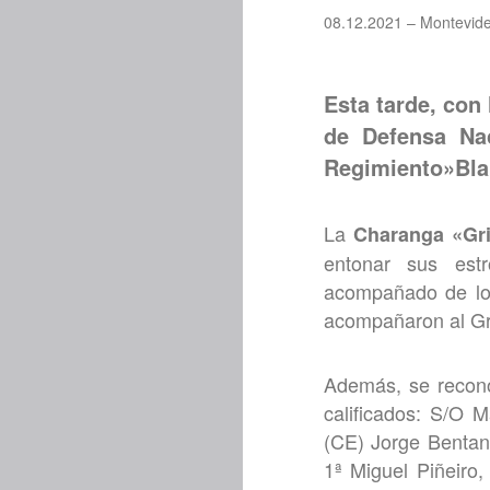
08.12.2021 – Montevid
Esta tarde, con 
de Defensa Nac
Regimiento»Blan
La
Charanga «Gri
entonar sus estr
acompañado de los
acompañaron al Gra
Además, se recono
calificados: S/O M
(CE) Jorge Bentan
1ª Miguel Piñeiro,