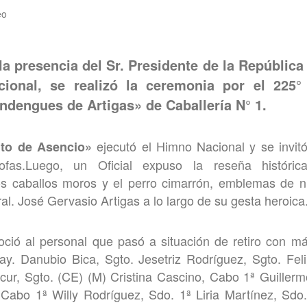
eo
la presencia del Sr. Presidente de la República 
ional, se realizó la ceremonia por el 225° 
dengues de Artigas» de Caballería N° 1.
ejecutó el Himno Nacional y se invitó
to de Asencio»
ofas.Luego, un Oficial expuso la reseña históric
 caballos moros y el perro cimarrón, emblemas de nu
l. José Gervasio Artigas a lo largo de su gesta heroica
ció al personal que pasó a situación de retiro con m
ay. Danubio Bica, Sgto. Jesetriz Rodríguez, Sgto. Fel
cur, Sgto. (CE) (M) Cristina Cascino, Cabo 1ª Guiller
 Cabo 1ª Willy Rodríguez, Sdo. 1ª Liria Martínez, Sdo