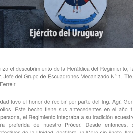
hizo el descubrimiento de la Heráldica del Regimiento, 
r. Jefe del Grupo de Escuadrones Mecanizado N° 1, Tte
Ferreir
dad tuvo el honor de recibir por parte del Ing. Agr. G
ollos. Este hecho tiene sus antecedentes en el año 
ersona, el Regimiento integraba a su tradición ecuestre
dura preferida de nuestro Prócer. Desde entonces, 
fectivos de la Unidad, desfilara un Moro sin jinete, lle