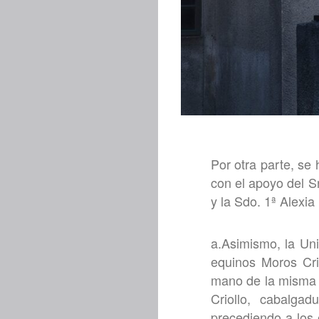
Por otra parte, se 
con el apoyo del S
y la Sdo. 1ª Alexia 
a.Asimismo, la Uni
equinos Moros Cri
mano de la misma p
Criollo, cabalga
precediendo a los e