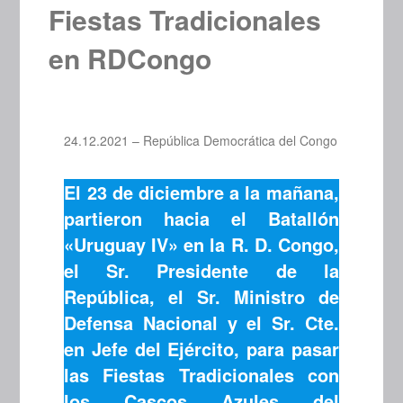
Fiestas Tradicionales
en RDCongo
24.12.2021 – República Democrática del Congo
El 23 de diciembre a la mañana,
partieron hacia el Batallón
«Uruguay IV» en la R. D. Congo,
el Sr. Presidente de la
República, el Sr. Ministro de
Defensa Nacional y el Sr. Cte.
en Jefe del Ejército, para pasar
las Fiestas Tradicionales con
los Cascos Azules del