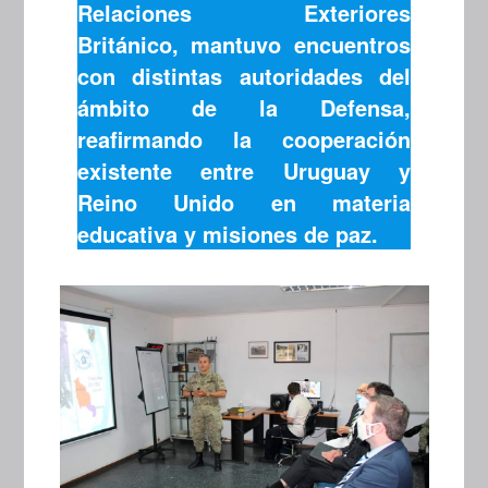
Relaciones Exteriores
Británico, mantuvo encuentros
con distintas autoridades del
ámbito de la Defensa,
reafirmando la cooperación
existente entre Uruguay y
Reino Unido en materia
educativa y misiones de paz.