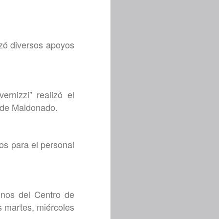
izó diversos apoyos
ernizzi” realizó el
. de Maldonado.
os para el personal
umnos del Centro de
s martes, miércoles