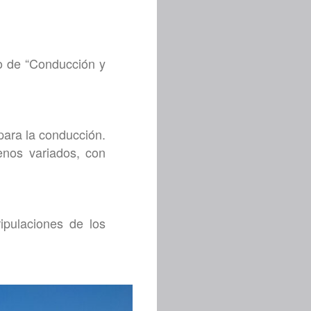
no de “Conducción y
para la conducción.
enos variados, con
ipulaciones de los