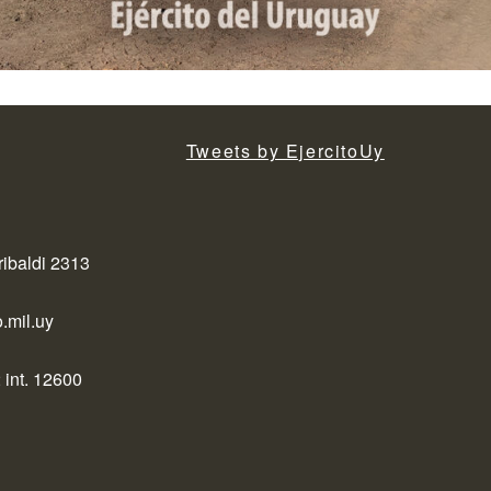
Tweets by EjercitoUy
ribaldi 2313
.mil.uy
 int. 12600