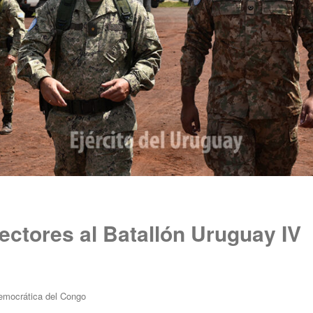
pectores al Batallón Uruguay IV
emocrática del Congo