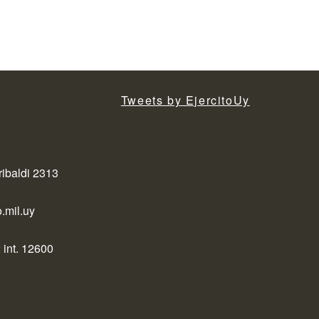
Tweets by EjercitoUy
ribaldi 2313
.mil.uy
 int. 12600