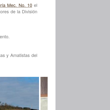
ría Mec. No. 10
el
ores de la División
ento.
tas y Amatistas del