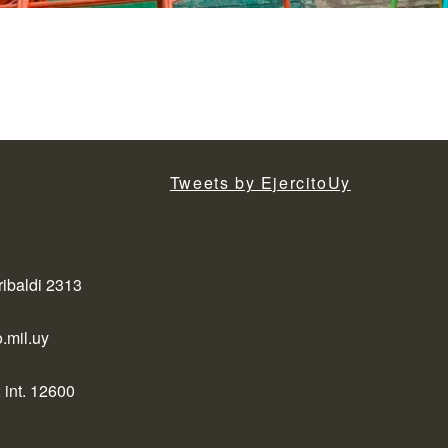
Tweets by EjercitoUy
ribaldi 2313
.mil.uy
 int. 12600