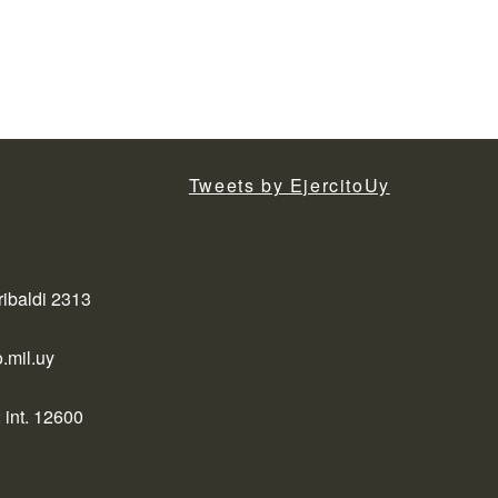
Tweets by EjercitoUy
ribaldi 2313
.mil.uy
 int. 12600