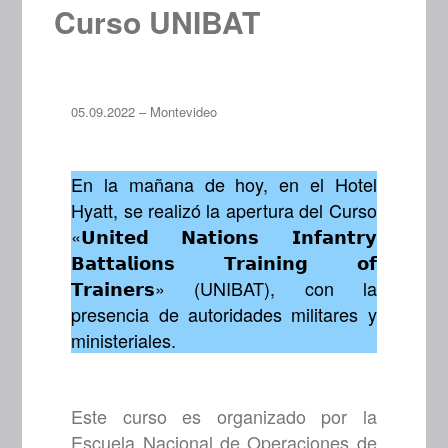
Curso UNIBAT
05.09.2022 – Montevideo
En la mañana de hoy, en el Hotel
Hyatt, se realizó la apertura del Curso
«𝗨𝗻𝗶𝘁𝗲𝗱 𝗡𝗮𝘁𝗶𝗼𝗻𝘀 𝗜𝗻𝗳𝗮𝗻𝘁𝗿𝘆
𝗕𝗮𝘁𝘁𝗮𝗹𝗶𝗼𝗻𝘀 𝗧𝗿𝗮𝗶𝗻𝗶𝗻𝗴 𝗼𝗳
𝗧𝗿𝗮𝗶𝗻𝗲𝗿𝘀» (UNIBAT), con la
presencia de autoridades militares y
ministeriales.
Este curso es organizado por la
Escuela Nacional de Operaciones de