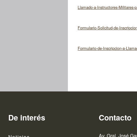
Llamado-a-Instructores-Militares-p
Formulario-Solicitud-de-Inscripcio
Formulario-de-Inscripcion-a-Llama
De interés
Contacto
Av. Gral. José Ga
Noticias