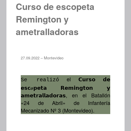
Curso de escopeta
Remington y
ametralladoras
27.09.2022 – Montevideo
el 𝗖𝘂𝗿𝘀𝗼 𝗱𝗲
Se realizó
𝗲𝘀𝗰𝒐𝗽𝗲𝘁𝗮 𝗥𝗲𝗺𝗶𝗻𝗴𝘁𝗼𝗻 𝘆
𝗮𝗺𝗲𝘁𝗿𝗮𝗹𝗹𝗮𝗱𝗼𝗿𝗮𝘀, en el Batallón
«24 de Abril» de Infantería
Mecanizado Nº 3 (Montevideo).