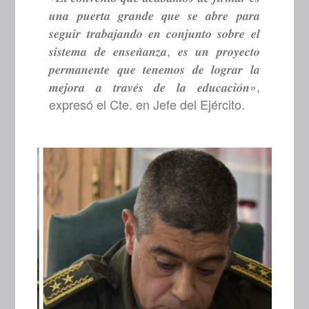
𝒖𝒏𝒂 𝒑𝒖𝒆𝒓𝒕𝒂 𝒈𝒓𝒂𝒏𝒅𝒆 𝒒𝒖𝒆 𝒔𝒆 𝒂𝒃𝒓𝒆 𝒑𝒂𝒓𝒂
𝒔𝒆𝒈𝒖𝒊𝒓 𝒕𝒓𝒂𝒃𝒂𝒋𝒂𝒏𝒅𝒐 𝒆𝒏 𝒄𝒐𝒏𝒋𝒖𝒏𝒕𝒐 𝒔𝒐𝒃𝒓𝒆 𝒆𝒍
𝒔𝒊𝒔𝒕𝒆𝒎𝒂 𝒅𝒆 𝒆𝒏𝒔𝒆𝒏̃𝒂𝒏𝒛𝒂, 𝒆𝒔 𝒖𝒏 𝒑𝒓𝒐𝒚𝒆𝒄𝒕𝒐
𝒑𝒆𝒓𝒎𝒂𝒏𝒆𝒏𝒕𝒆 𝒒𝒖𝒆 𝒕𝒆𝒏𝒆𝒎𝒐𝒔 𝒅𝒆 𝒍𝒐𝒈𝒓𝒂𝒓 𝒍𝒂
𝒎𝒆𝒋𝒐𝒓𝒂 𝒂 𝒕𝒓𝒂𝒗𝒆́𝒔 𝒅𝒆 𝒍𝒂 𝒆𝒅𝒖𝒄𝒂𝒄𝒊𝒐́𝒏»,
expresó el Cte. en Jefe del Ejército.