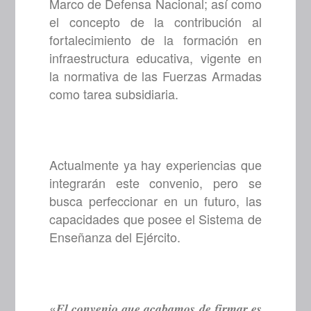
Marco de Defensa Nacional; así como
el concepto de la contribución al
fortalecimiento de la formación en
infraestructura educativa, vigente en
la normativa de las Fuerzas Armadas
como tarea subsidiaria.
Actualmente ya hay experiencias que
integrarán este convenio, pero se
busca perfeccionar en un futuro, las
capacidades que posee el Sistema de
Enseñanza del Ejército.
«𝑬𝒍 𝒄𝒐𝒏𝒗𝒆𝒏𝒊𝒐 𝒒𝒖𝒆 𝒂𝒄𝒂𝒃𝒂𝒎𝒐𝒔 𝒅𝒆 𝒇𝒊𝒓𝒎𝒂𝒓 𝒆𝒔