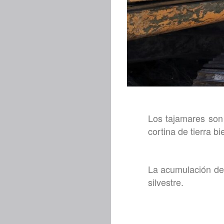
Los tajamares son
cortina de tierra b
La acumulación de 
silvestre.