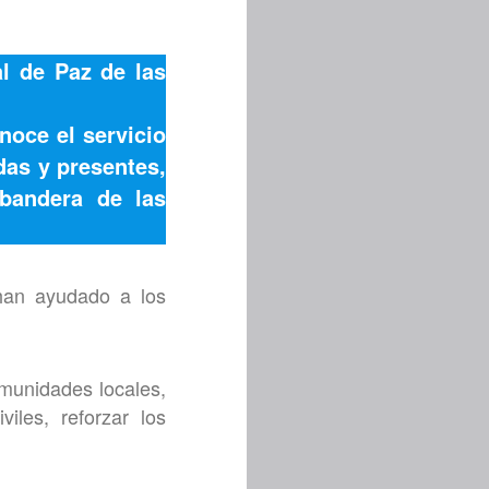
al de Paz de las
noce el servicio
das y presentes,
bandera de las
han ayudado a los
omunidades locales,
iviles, reforzar los