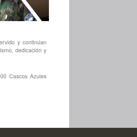
rvido y continúan
ismo, dedicación y
000 Cascos Azules