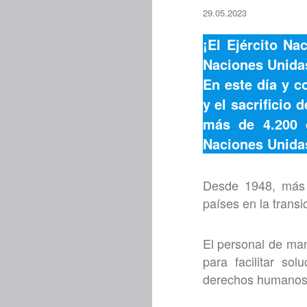
29.05.2023
¡El Ejército Na
Naciones Unida
En este día y c
y el sacrificio
más de 4.200 
Naciones Unida
Desde 1948, más 
países en la transi
El personal de man
para facilitar solu
derechos humanos y