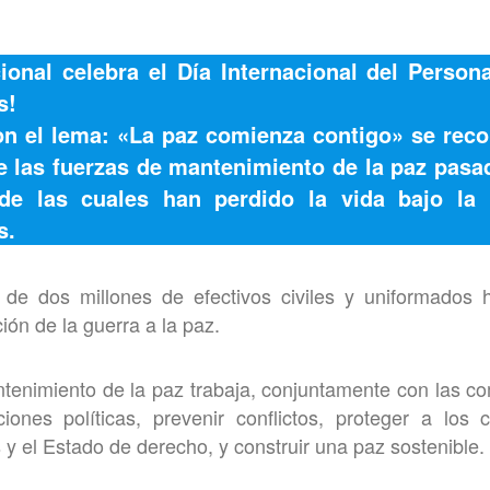
cional celebra el
Día Internacional del Person
s!
on el lema: «La paz comienza contigo» se reco
 de las fuerzas de mantenimiento de la paz pasa
de las cuales han perdido la vida bajo la 
s.
de dos millones de efectivos civiles y uniformados 
ción de la guerra a la paz.
tenimiento de la paz trabaja, conjuntamente con las c
ciones políticas, prevenir conflictos, proteger a los c
 el Estado de derecho, y construir una paz sostenible.