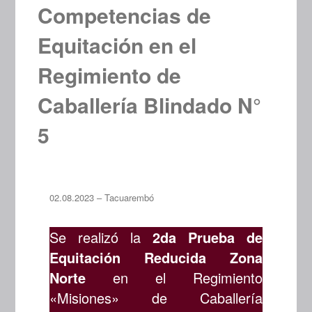
Competencias de
Equitación en el
Regimiento de
Caballería Blindado N°
5
02.08.2023 – Tacuarembó
Se realizó la
2da Prueba de
Equitación Reducida Zona
Norte
en el Regimiento
«Misiones» de Caballería