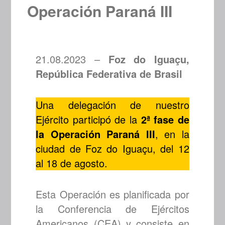
Operación Paraná III
21.08.2023 –
Foz do Iguaçu,
República Federativa de Brasil
Una delegación de nuestro
Ejército participó de la
2ª fase de
la
Operación Paraná III
, en la
ciudad de Foz do Iguaçu, del 12
al 18 de agosto.
Esta Operación es planificada por
la Conferencia de Ejércitos
Americanos (CEA) y consiste en