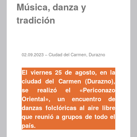
Música, danza y
tradición
02.09.2023 – Ciudad del Carmen, Durazno
El viernes 25 de agosto, en la
ciudad del Carmen (Durazno),
se realizó el «Periconazo
Oriental», un encuentro de
danzas folclóricas al aire libre
que reunió a grupos de todo el
país.