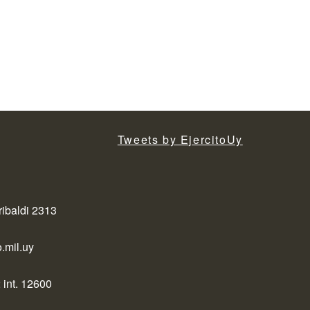
Tweets by EjercitoUy
ribaldi 2313
.mil.uy
 int. 12600