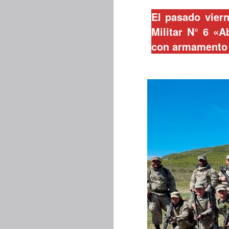
El pasado viern
Militar N° 6 «A
con armamento i