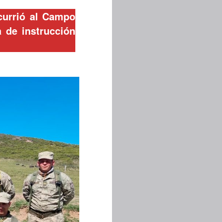
ncurrió al Campo
a de instrucción