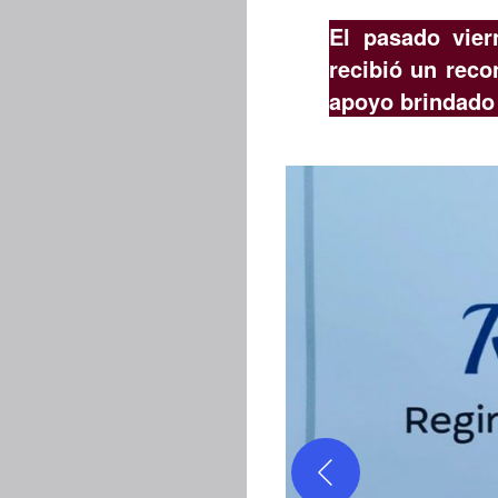
El pasado vier
recibió un rec
apoyo brindado 