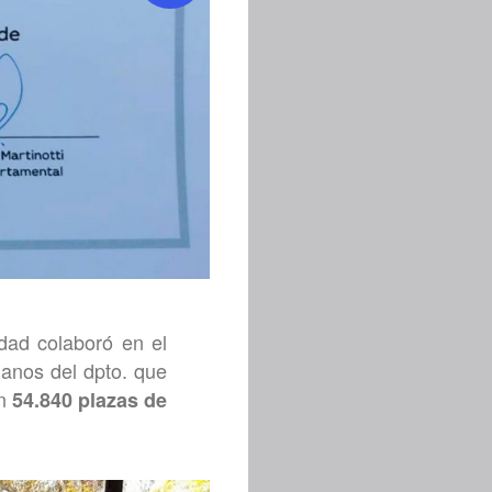
idad colaboró en el
danos del dpto. que
on
54.840 plazas de