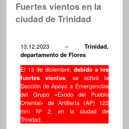
Fuertes vientos en la
ciudad de Trinidad
13.12.2023 –
Trinidad,
departamento de Flores
El 13 de diciembre,
debido a los
fuertes vientos
, se activó la
Sección de Apoyo a Emergencias
del Grupo «Éxodo del Pueblo
Oriental» de Artillería (AP) 122
mm Nº 2, en la ciudad de
Trinidad.