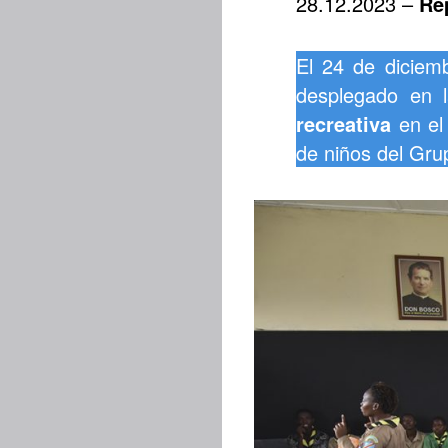
28.12.2023 –
Re
El 24 de diciemb
desplegado en 
recreativa
en el 
de niños del Gru