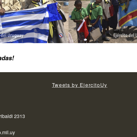
adas!
Tweets by EjercitoUy
ribaldi 2313
.mil.uy