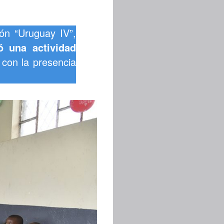
lón “Uruguay IV”,
ló una actividad
 con la presencia