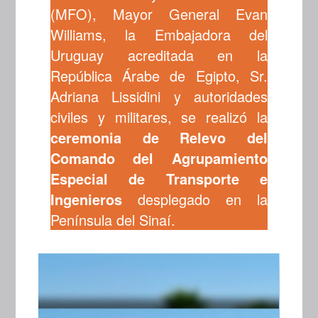
(MFO), Mayor General Evan
Williams, la Embajadora del
Uruguay acreditada en la
República Árabe de Egipto, Sr.
Adriana Lissidini y autoridades
civiles y militares, se realizó la
ceremonia de
Relevo del
Comando del Agrupamiento
Especial de Transporte e
Ingenieros
desplegado en la
Península del Sinaí.