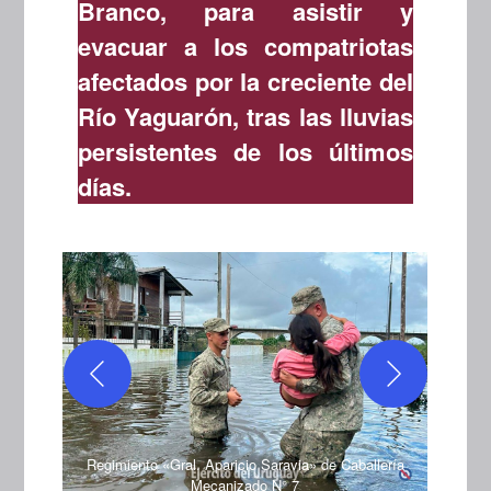
Branco, para asistir y
evacuar a los compatriotas
afectados por la creciente del
Río Yaguarón, tras las lluvias
persistentes de los últimos
días.
llería
Regimiento «Gral. Aparicio Saravia» de Caballería
Regim
Mecanizado N° 7