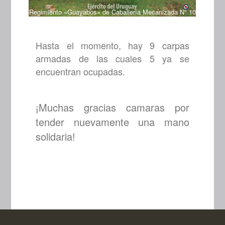
da N° 10
Regimiento «Guayabos» de Caballería Mecanizada N° 10
Regimien
Hasta el momento, hay 9 carpas
armadas de las cuales 5 ya se
encuentran ocupadas.
¡Muchas gracias camaras por
tender nuevamente una mano
solidaria!