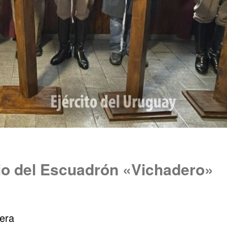
rio del Escuadrón «Vichadero»
era