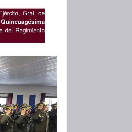
ército, Gral. de
l
Quincuagésima
e del Regimiento