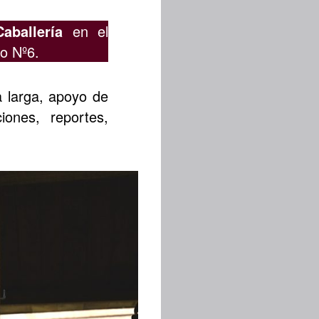
aballería
en el
o Nº6.
a larga, apoyo de
ones, reportes,