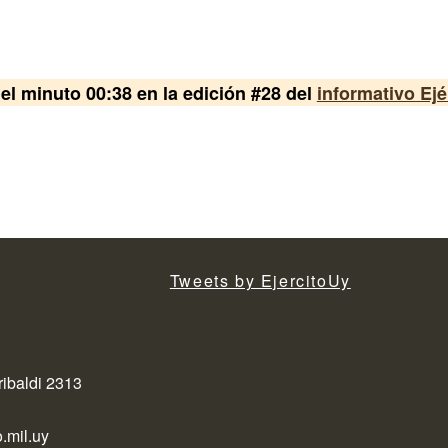
del minuto 00:38 en la edición #28 del
informativo Ejé
Tweets by EjercitoUy
ribaldi 2313
.mil.uy