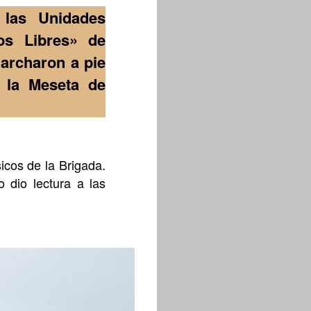
 las Unidades
os Libres» de
marcharon a pie
 la Meseta de
icos de la Brigada.
o dio lectura a las