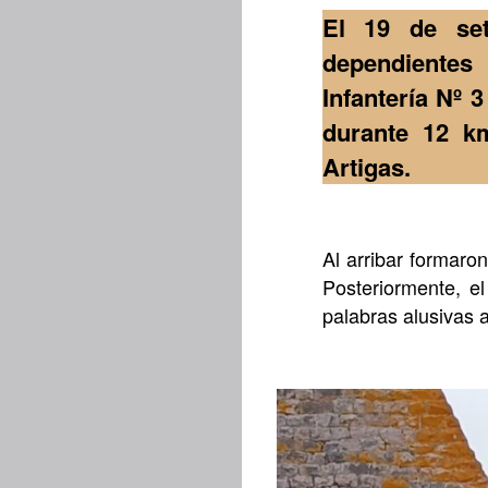
El 19 de set
dependientes
Infantería Nº 
durante 12 k
Artigas.
Al arribar formaro
Posteriormente, el
palabras alusivas a