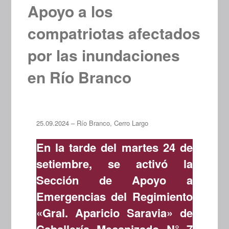
Apoyo a los
compatriotas afectados
por las inundaciones
en Río Branco
25.09.2024 – Río Branco, Cerro Largo
En la tarde del martes 24 de
setiembre, se activó la
Sección de Apoyo a
Emergencias del Regimiento
«Gral. Aparicio Saravia» de