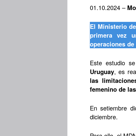
01.10.2024 –
Mo
El Ministerio d
primera vez u
operaciones de
Este estudio s
Uruguay
, es re
las
limitacion
femenino de la
En setiembre di
diciembre.
Para ello, el MDN