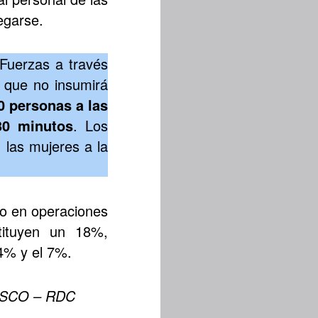
legarse.
 Fuerzas a través
, que no insumirá
0 personas a las
30 minutos
. Los
 las mujeres a la
do en operaciones
ituyen un 18%,
l 4% y el 7%.
NUSCO – RDC