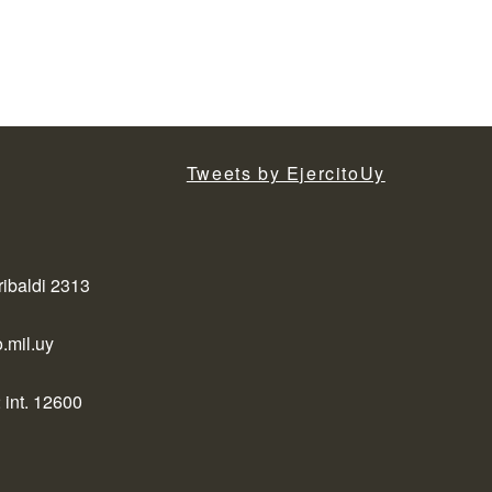
Tweets by EjercitoUy
ribaldi 2313
.mil.uy
 int. 12600