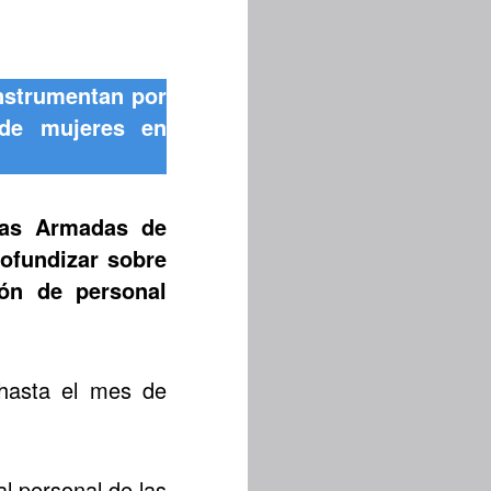
instrumentan por
 de mujeres en
zas Armadas de
ofundizar sobre
ión de personal
 hasta el mes de
al personal de las