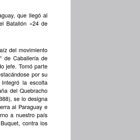
aguay, que llegó al
el Batallón «24 de
raíz del movimiento
° de Caballería de
do jefe. Tomó parte
destacándose por su
Integró la escolta
paña del Quebracho
888), se lo designa
uerra al Paraguay e
orno a nuestro país
 Buquet, contra los