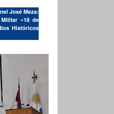
onel José Meza:
Militar «18 de
ios Históricos