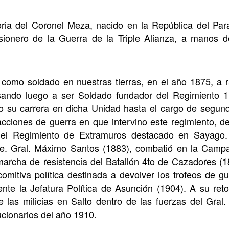
oria del Coronel Meza, nacido en la República del Par
ionero de la Guerra de la Triple Alianza, a manos d
como soldado en nuestras tierras, en el año 1875, a 
asando luego a ser Soldado fundador del Regimiento 1
do su carrera en dicha Unidad hasta el cargo de segun
acciones de guerra en que intervino este regimiento, 
del Regimiento de Extramuros destacado en Sayago. 
Tte. Gral. Máximo Santos (1883), combatió en la Cam
 marcha de resistencia del Batallón 4to de Cazadores (1
omitiva política destinada a devolver los trofeos de g
ente la Jefatura Política de Asunción (1904). A su ret
e las milicias en Salto dentro de las fuerzas del Gral.
cionarios del año 1910.