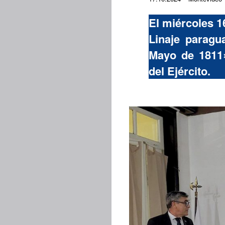
El miércoles 1
Linaje paragu
Mayo de 1811»
del Ejército.