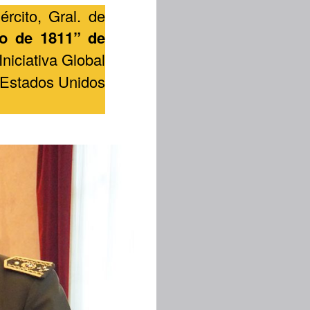
rcito, Gral. de
o de 1811” de
Iniciativa Global
 Estados Unidos