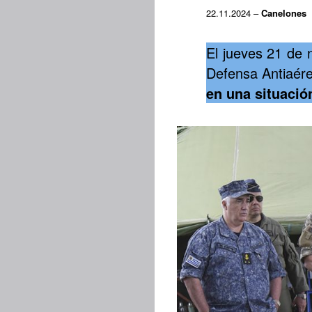
22.11.2024 –
Canelones
El jueves 21 de n
Defensa Antiaér
en una situació