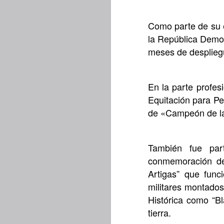
Como parte de su e
la República Democ
meses de desplieg
En la parte profesi
Equitación para Pe
de «Campeón de la 
También fue part
conmemoración de
Artigas” que fun
militares montados 
Histórica como “B
tierra.