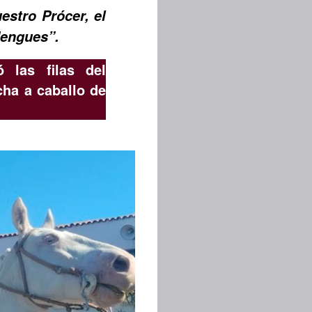
uestro Prócer,
el
dengues”.
ó las filas del
ha a caballo de