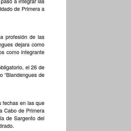
pasó a integrar las
oldado de Primera a
la profesión de las
engues dejara como
dos como integrante
bligatorio, el 26 de
omo “Blandengues de
s fechas en las que
 a Cabo de Primera
uía de Sargento del
irado.