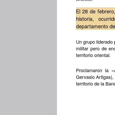
El 28 de febrer
historia, ocu
departamento de
Un grupo liderado 
militar pero de en
territorio oriental.
Proclamaron la «
Gervasio Artigas),
territorio de la Ba