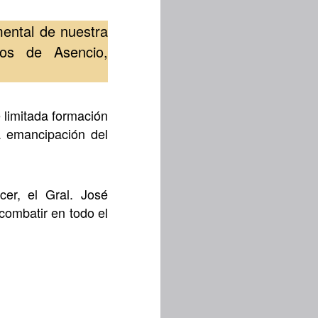
ental de nuestra
os de Asencio,
 limitada formación
la emancipación del
er, el Gral. José
combatir en todo el