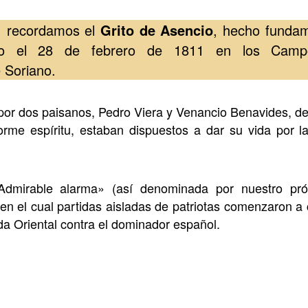
o, recordamos el
Grito de Asencio
, hecho fundam
rrido el 28 de febrero de 1811 en los Camp
 Soriano.
por dos paisanos, Pedro Viera y Venancio Benavides, de
orme espíritu, estaban dispuestos a dar su vida por 
Admirable alarma» (así denominada por nuestro próc
 en el cual partidas aisladas de patriotas comenzaron a 
nda Oriental contra el dominador español.