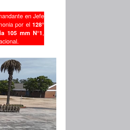
mandante en Jefe
emonia por el
128°
ería 105 mm N°1
,
acional.