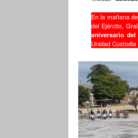
En la mañana de
del Ejército, Gra
aniversario de
Unidad Custodia 